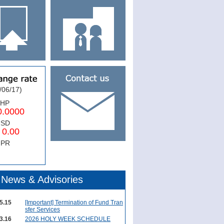
/06/17)
PHP
0000
USD
.00
NPR
News & Advisories
5.15
[Important] Termination of Fund Tran
sfer Services
3.16
2026 HOLY WEEK SCHEDULE