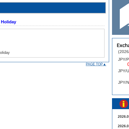
 Holiday
(2026
JPY/
0.
PAGE TOP▲
JPY/
0
JPY/
2026.0
2026.0