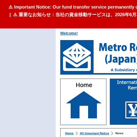
⚠️ Important Notice: Our fund transfer service permanently 
| ⚠️ 重要なお知らせ：当社の資金移動サービスは、2026
Welcome!
Home
All Important Notice
News