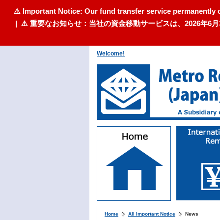
⚠️ Important Notice: Our fund transfer service permanently 
| ⚠️ 重要なお知らせ：当社の資金移動サービスは、2026
Welcome!
Home
All Important Notice
News