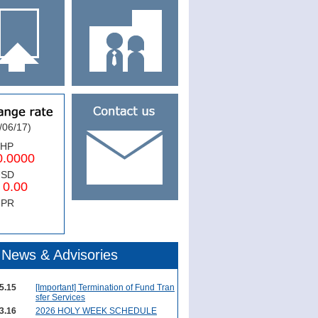
/06/17)
PHP
0000
USD
.00
NPR
News & Advisories
5.15
[Important] Termination of Fund Tran
sfer Services
3.16
2026 HOLY WEEK SCHEDULE