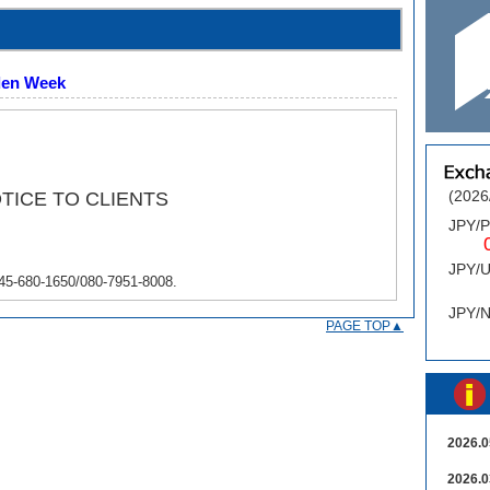
lden Week
(2026
TICE TO CLIENTS
JPY/
0.
JPY/
 045-680-1650/080-7951-8008.
0
JPY/
PAGE TOP▲
2026.0
2026.0