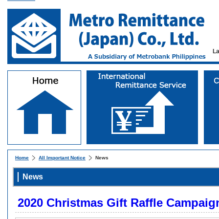
L
Home
All Important Notice
News
News
2020 Christmas Gift Raffle Campaig